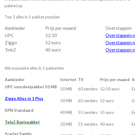
pakket.op
Top 3 alles in 1 pakket populair
Aanbieder
Prijs per maand
Overstappen
UPC
52,50
Overstappen 
Ziggo
52 euro
Overstappen n
Tele2
40 euro
Overstappen n
Alle populaire alles in 1 pakketten
Aanbieder
Internet
TV
Prijs per maand
A
UPC voordeelpakket 50 MB
50 MB
60 zenders
52,50 euro
E
Ziggo Alles in 1 Plus
50 MB
60 zenders
52 euro
G
KPN Standaard
40 MB
55 zenders
55 euro
E
Tele2 Basispakket
20 MB
55 zenders
40 euro
E
Scarlet Family