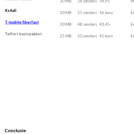
20 MB
28 zenders
34,95
M
Xs4all
20 MB
55 zenders
56 euro
E
T-mobile fiberfast
30 MB
48 zenders
43,45
E
Telfort basispakket
25 MB
50 zenders
41 euro
E
Conclusie