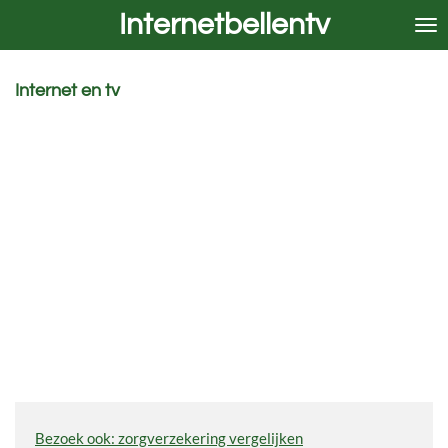
Internetbellentv
Ga
direct
naar
de
Internet en tv
hoofdinhoud
Bezoek ook: zorgverzekering vergelijken