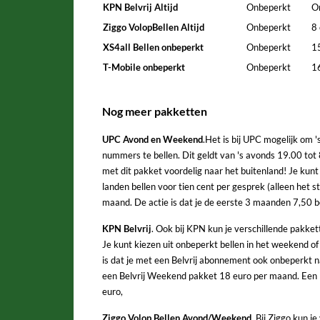
KPN Belvrij Altijd
Onbeperkt
O
Ziggo VolopBellen Altijd
Onbeperkt
8
XS4all Bellen onbeperkt
Onbeperkt
1
T-Mobile onbeperkt
Onbeperkt
1
Nog meer pakketten
UPC Avond en Weekend
.Het is bij UPC mogelijk om 
nummers te bellen. Dit geldt van 's avonds 19.00 tot 
met dit pakket voordelig naar het buitenland! Je kun
landen bellen voor tien cent per gesprek (alleen het s
maand. De actie is dat je de eerste 3 maanden 7,50 b
KPN Belvrij
. Ook bij KPN kun je verschillende pakket
Je kunt kiezen uit onbeperkt bellen in het weekend 
is dat je met een Belvrij abonnement ook onbeperkt 
een Belvrij Weekend pakket 18 euro per maand. Een 
euro,
Ziggo Volop Bellen Avond/Weekend
. Bij Ziggo kun 