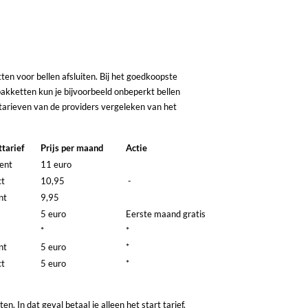
tten voor bellen afsluiten. Bij het goedkoopste
pakketten kun je bijvoorbeeld onbeperkt bellen
tarieven van de providers vergeleken van het
ttarief
Prijs per maand
Actie
ent
11 euro
ct
10,95
-
ent
9,95
5 euro
Eerste maand gratis
*
*
ent
5 euro
*
ct
5 euro
*
n. In dat geval betaal je alleen het start tarief.