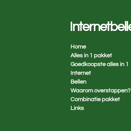
Ga
direct
naar
Internetbell
de
hoofdinhoud
Home
Alles in 1 pakket
Goedkoopste alles in 1
Internet
Bellen
Waarom overstappen?
Combinatie pakket
Links