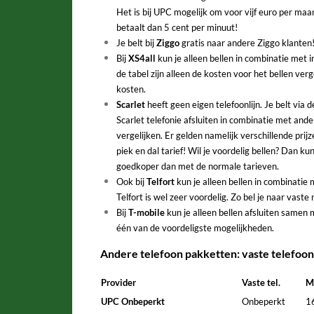
Het is bij UPC mogelijk om voor vijf euro per ma
betaalt dan 5 cent per minuut!
Je belt bij
Ziggo
gratis naar andere Ziggo klanten
Bij
XS4all
kun je alleen bellen in combinatie met in
de tabel zijn alleen de kosten voor het bellen ve
kosten.
Scarlet
heeft geen eigen telefoonlijn. Je belt via 
Scarlet telefonie afsluiten in combinatie met ande
vergelijken. Er gelden namelijk verschillende prij
piek en dal tarief! Wil je voordelig bellen? Dan kun
goedkoper dan met de normale tarieven.
Ook bij
Telfort
kun je alleen bellen in combinatie 
Telfort is wel zeer voordelig. Zo bel je naar vast
Bij
T-mobile
kun je alleen bellen afsluiten samen
één van de voordeligste mogelijkheden.
Andere telefoon pakketten: vaste telefoo
Provider
Vaste tel.
M
UPC Onbeperkt
Onbeperkt
1