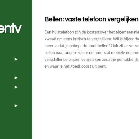
Bellen: vaste telefoon vergelijken
entv
Een huistelefoon zijn de kosten over het algemeen nie
kwaad om eens kritisch te vergelijken. Wil je bijvoorb
meer zodat je onbeperkt kunt bellen? Ook zit er verschi
bellen naar andere vaste nummers of mobiele nummers
verschillende prijzen vergeleken zodat je gemakkelijk 
en waar je het goedkoopst uit bent.