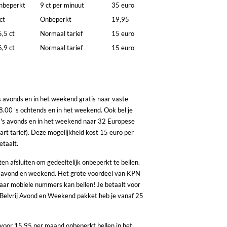
nbeperkt
9 ct per minuut
35 euro
 ct
Onbeperkt
19,95
5,5 ct
Normaal tarief
15 euro
6,9 ct
Normaal tarief
15 euro
's avonds en in het weekend gratis naar vaste
8.00 's ochtends en in het weekend. Ook bel je
t 's avonds en in het weekend naar 32 Europese
tart tarief). Deze mogelijkheid kost 15 euro per
etaalt.
ten afsluiten om gedeeltelijk onbeperkt te bellen.
of avond en weekend. Het grote voordeel van KPN
naar mobiele nummers kan bellen! Je betaalt voor
Belvrij Avond en Weekend pakket heb je vanaf 25
je voor 15,95 per maand onbeperkt bellen in het