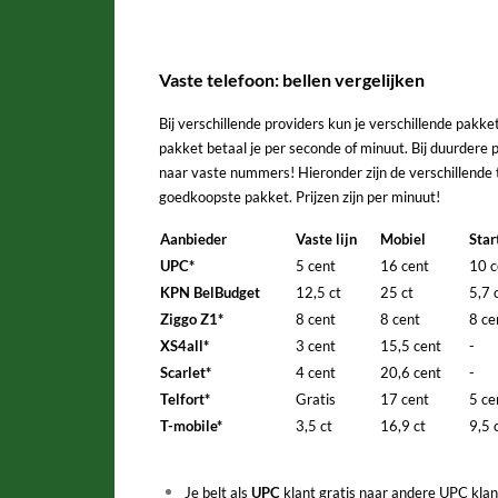
Vaste telefoon: bellen vergelijken
Bij verschillende providers kun je verschillende pakke
pakket betaal je per seconde of minuut. Bij duurdere 
naar vaste nummers! Hieronder zijn de verschillende 
goedkoopste pakket. Prijzen zijn per minuut!
Aanbieder
Vaste lijn
Mobiel
Star
UPC*
5 cent
16 cent
10 c
KPN BelBudget
12,5 ct
25 ct
5,7 
Ziggo Z1*
8 cent
8 cent
8 c
XS4all*
3 cent
15,5 cent
-
Scarlet*
4 cent
20,6 cent
-
Telfort*
Gratis
17 cent
5 c
T-mobile*
3,5 ct
16,9 ct
9,5 
Je belt als
UPC
klant gratis naar andere UPC klante