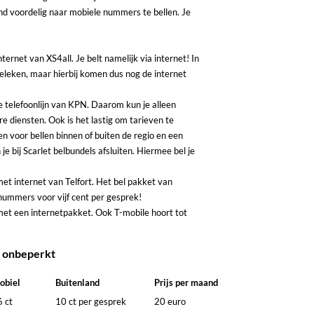
and voordelig naar mobiele nummers te bellen. Je
!
ternet van XS4all. Je belt namelijk via internet! In
rgeleken, maar hierbij komen dus nog de internet
de telefoonlijn van KPN. Daarom kun je alleen
re diensten. Ook is het lastig om tarieven te
zen voor bellen binnen of buiten de regio en een
 je bij Scarlet belbundels afsluiten. Hiermee bel je
met internet van Telfort. Het bel pakket van
e nummers voor vijf cent per gesprek!
 met een internetpakket. Ook T-mobile hoort tot
n onbeperkt
obiel
Buitenland
Prijs per maand
6 ct
10 ct per gesprek
20 euro