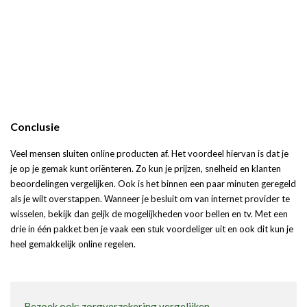
Conclusie
Veel mensen sluiten online producten af. Het voordeel hiervan is dat je
je op je gemak kunt oriënteren. Zo kun je prijzen, snelheid en klanten
beoordelingen vergelijken. Ook is het binnen een paar minuten geregeld
als je wilt overstappen. Wanneer je besluit om van internet provider te
wisselen, bekijk dan geljk de mogelijkheden voor bellen en tv. Met een
drie in één pakket ben je vaak een stuk voordeliger uit en ook dit kun je
heel gemakkelijk online regelen.
Bezoek ook: zorgverzekering vergelijken