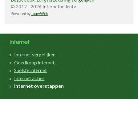
© 2012 - 2026 Internetbellentv
Powered by
JouwWeb
Internet
Internet vergelijken
Goedkoop internet
Snelste internet
Internet acties
Internet overstappen